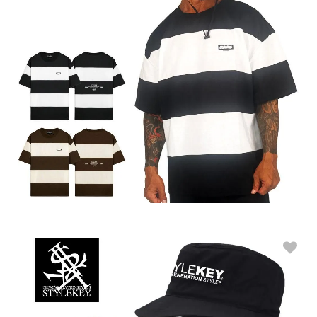
STYLEKEY スタイルキー ボーダーTシャツ BOX AREA FAT BORDE
R S/S TEE(SK26C7-BT02)
M
L
XL
XXL
販売価格：8,900円(税込9,790円)