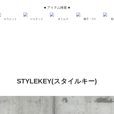
■ アイテム検索 ■
スウェット
ジャケット
ボトムス
帽子・ﾊｯﾄ
鞄
STYLEKEY(スタイルキー)