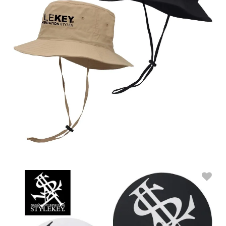
STYLEKEY(スタイルキー) サファリバケットハット STATUS SAFARI
BUCKET HAT(SK26C7-HAT01)
FREE
販売価格：4,500円(税込4,950円)