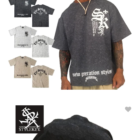
STYLEKEY スタイルキー 総柄Tシャツ CRUISER AGING S/S TEE(S
K26C7-AT02)
M
L
XL
XXL
販売価格：7,900円(税込8,690円)