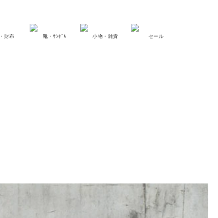
・財布
靴・ｻﾝﾀﾞﾙ
小物・雑貨
セール