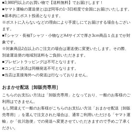
■3,980円以上のお買い物で【送料無料】でお届けします！
■ヤマト運輸の運送便とほぼ同等の1~3日程度で全国にお届けいたします。
■基本的にポスト投函となります。
※ポストに入らないなどの理由により手渡しにてお届けする場合もござい
ます。
■Tシャツ・長袖Tシャツ・小物などA4サイズで厚さ3cm商品１点までが対
象です。
※対象商品2点以上のご注文の場合は運送便に変更いたします。その際、
別途運送便の地域別送料をご負担いただきます。
■プレゼントラッピングは不可となります。
■コンビニ決済は同梱発送不可となります。
■当店は直接海外への発送は行なっておりません。
おまかせ配送［卸販売専用］
こちらのお支払い方法は「卸販売専用」となっており、一般のお客様のご
利用はできません。
もし間違えて一般のお客様がこちらのお支払い方法「おまかせ配送［卸販
売専用］」を選んで注文された場合は、通常ご利用いただける「ヤマト運
輸」か「佐川急便」での発送へ変更させていただきますので予めご了承く
ださい。