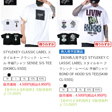
STYLEKEY CLASSIC LABEL ス
【8/24再入荷予定】STYLEKEY C
タイルキー クラシック・レーベ
LASSIC LABEL スタイルキー ク
ル 半袖Tシャツ SENSE S/S TEE
ラシック・レーベル 半袖Tシャツ
(SK99CL-SS02)
BOND OF HOOD S/S TEE(SK99
M
L
XL
XXL
XXXL
CL-SS01)
販売価格：4,500円(税込4,950円)
【条件付き送料無料】宅配便無料
M
L
XL
XXL
XXXL
まで5,050円
販売価格：4,500円(税込4,950円)
【条件付き送料無料】宅配便無料
まで5,050円