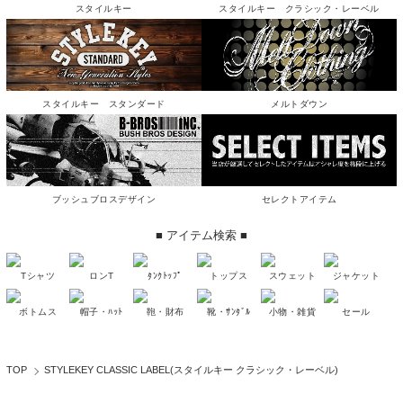
スタイルキー
スタイルキー クラシック・レーベル
スタイルキー スタンダード
メルトダウン
ブッシュブロスデザイン
セレクトアイテム
■ アイテム検索 ■
Tシャツ
ロンT
ﾀﾝｸﾄｯﾌﾟ
トップス
スウェット
ジャケット
ボトムス
帽子・ﾊｯﾄ
鞄・財布
靴・ｻﾝﾀﾞﾙ
小物・雑貨
セール
TOP
STYLEKEY CLASSIC LABEL(スタイルキー クラシック・レーベル)