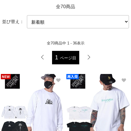
全70商品
並び替え：
全
70
商品中
1 - 36
表示
1
ページ目