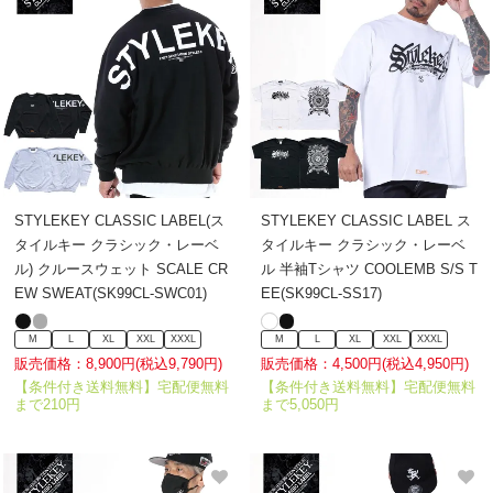
STYLEKEY CLASSIC LABEL(ス
STYLEKEY CLASSIC LABEL ス
タイルキー クラシック・レーベ
タイルキー クラシック・レーベ
ル) クルースウェット SCALE CR
ル 半袖Tシャツ COOLEMB S/S T
EW SWEAT(SK99CL-SWC01)
EE(SK99CL-SS17)
M
L
XL
XXL
XXXL
M
L
XL
XXL
XXXL
販売価格：8,900円(税込9,790円)
販売価格：4,500円(税込4,950円)
【条件付き送料無料】宅配便無料
【条件付き送料無料】宅配便無料
まで210円
まで5,050円