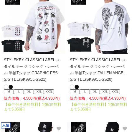
STYLEKEY CLASSIC LABEL ス
STYLEKEY CLASSIC LABEL ス
タイルキー クラシック・レーベ
タイルキー クラシック・レーベ
ル 半袖Tシャツ GRAPHIC FES
ル 半袖Tシャツ FALLEN ANGEL
S/S TEE(SK99CL-SS21)
S/S TEE(SK99CL-SS20)
M
L
XL
XXL
XXXL
M
L
XL
XXL
XXXL
販売価格：4,500円(税込4,950円)
販売価格：4,500円(税込4,950円)
【条件付き送料無料】宅配便無料
【条件付き送料無料】宅配便無料
まで5,050円
まで5,050円