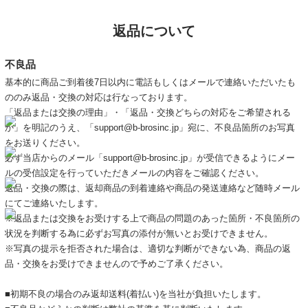
返品について
不良品
基本的に商品ご到着後7日以内に電話もしくはメールで連絡いただいたも
ののみ返品・交換の対応は行なっております。
「返品または交換の理由」・「返品・交換どちらの対応をご希望される
か」を明記のうえ、「support@b-brosinc.jp」宛に、不良品箇所のお写真
をお送りください。
必ず当店からのメール「support@b-brosinc.jp」が受信できるようにメー
ルの受信設定を行っていただきメールの内容をご確認ください。
返品・交換の際は、返却商品の到着連絡や商品の発送連絡など随時メール
にてご連絡いたします。
※返品または交換をお受けする上で商品の問題のあった箇所・不良箇所の
状況を判断する為に必ずお写真の添付が無いとお受けできません。
※写真の提示を拒否された場合は、適切な判断ができない為、商品の返
品・交換をお受けできませんので予めご了承ください。
■初期不良の場合のみ返却送料(着払い)を当社が負担いたします。