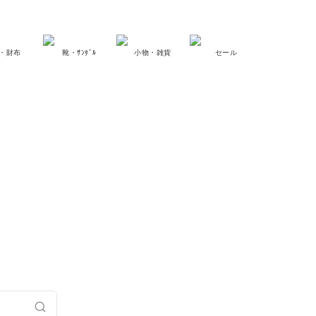
・財布
靴・ｻﾝﾀﾞﾙ
小物・雑貨
セール