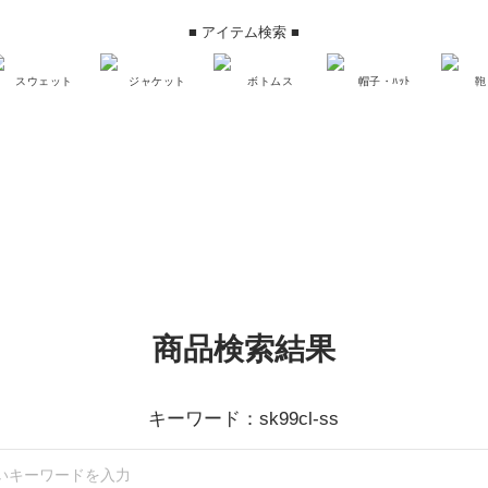
■ アイテム検索 ■
スウェット
ジャケット
ボトムス
帽子・ﾊｯﾄ
鞄
商品検索結果
キーワード：sk99cl-ss