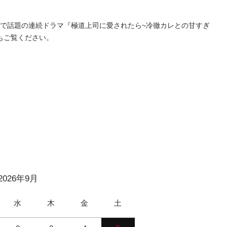
写化で話題の連続ドラマ『極道上司に愛されたら~冷徹カレとの甘すぎ
もご覧ください。
2026年9月
水
木
金
土