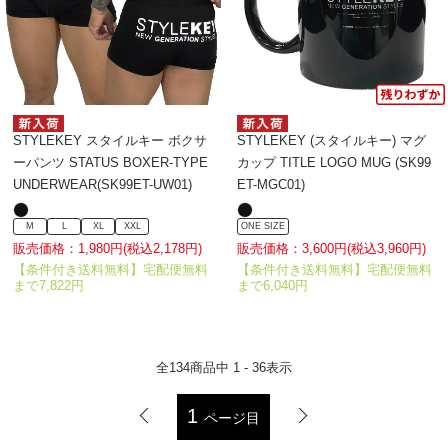
STYLEKEY スタイルキー ボクサ
STYLEKEY (スタイルキー) マグ
ーパンツ STATUS BOXER-TYPE
カップ TITLE LOGO MUG (SK99
UNDERWEAR(SK99ET-UW01)
ET-MGC01)
M
L
XL
XXL
ONE SIZE
販売価格：1,980円(税込2,178円)
販売価格：3,600円(税込3,960円)
【条件付き送料無料】宅配便無料
【条件付き送料無料】宅配便無料
まで7,822円
まで6,040円
全
134
商品中
1 - 36
表示
1
ページ目