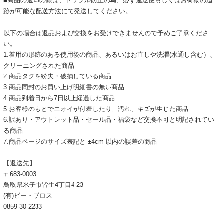
■商品の返却の際は、トラブル防止の為、必ず運送便もしくはお荷物の追
跡が可能な配送方法にて発送してください。
以下の場合は返品および交換をお受けできませんので予めご了承くださ
い。
1.着用の形跡のある使用後の商品、あるいはお直しや洗濯(水通し含む）、
クリーニングされた商品
2.商品タグを紛失・破損している商品
3.商品同封のお買い上げ明細書の無い商品
4.商品到着日から7日以上経過した商品
5.お客様のもとでニオイが付着したり、汚れ、キズが生じた商品
6.訳あり・アウトレット品・セール品・福袋など交換不可と明記されてい
る商品
7.商品ページのサイズ表記と ±4cm 以内の誤差の商品
【返送先】
〒683-0003
鳥取県米子市皆生4丁目4-23
(有)ビー・ブロス
0859-30-2233