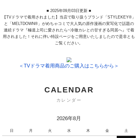
■ 2025年09月03日更新 ■
【TVドラマで着用されました】当店で取り扱うブランド「STYLEKEY®」
と「MELTDOWN®」がめちゃコミで大人気の原作漫画の実写化で話題の
連続ドラマ『極道上司に愛されたら~冷徹カレとの甘すぎる同居へ』で着
用されました！それに伴い特設ページをご用意いたしましたので是非とも
ご覧ください。
＜TVドラマ着用商品のご購入はこちらから＞
CALENDAR
カレンダー
2026年8月
日
月
火
水
木
金
土