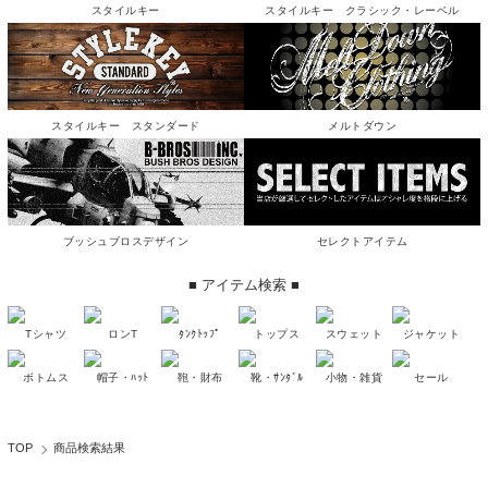
スタイルキー
スタイルキー クラシック・レーベル
スタイルキー スタンダード
メルトダウン
ブッシュブロスデザイン
セレクトアイテム
■ アイテム検索 ■
Tシャツ
ロンT
ﾀﾝｸﾄｯﾌﾟ
トップス
スウェット
ジャケット
ボトムス
帽子・ﾊｯﾄ
鞄・財布
靴・ｻﾝﾀﾞﾙ
小物・雑貨
セール
TOP
商品検索結果