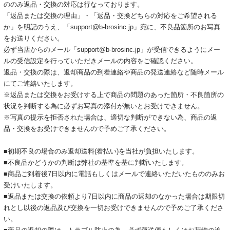
ののみ返品・交換の対応は行なっております。
「返品または交換の理由」・「返品・交換どちらの対応をご希望される
か」を明記のうえ、「support@b-brosinc.jp」宛に、不良品箇所のお写真
をお送りください。
必ず当店からのメール「support@b-brosinc.jp」が受信できるようにメー
ルの受信設定を行っていただきメールの内容をご確認ください。
返品・交換の際は、返却商品の到着連絡や商品の発送連絡など随時メール
にてご連絡いたします。
※返品または交換をお受けする上で商品の問題のあった箇所・不良箇所の
状況を判断する為に必ずお写真の添付が無いとお受けできません。
※写真の提示を拒否された場合は、適切な判断ができない為、商品の返
品・交換をお受けできませんので予めご了承ください。
■初期不良の場合のみ返却送料(着払い)を当社が負担いたします。
■不良品かどうかの判断は弊社の基準を基に判断いたします。
■商品ご到着後7日以内に電話もしくはメールで連絡いただいたもののみお
受けいたします。
■返品または交換の依頼より7日以内に商品の返却のなかった場合は期限切
れとし以後の返品及び交換を一切お受けできませんので予めご了承くださ
い。