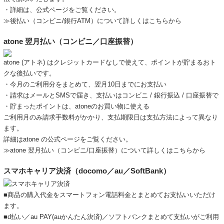
・詳細は、
公式ページ
をご覧ください。
≫後払い（コンビニ/銀行ATM）について詳しくはこちらから
atone 翌月払い（コンビニ／口座振替）
atone (アトネ) はクレジットカードなしで使えて、ポイントが貯まるおト
クな後払いです。
・今月のご利用分をまとめて、翌月10日までにお支払い
・請求はメールとSMSで届き、支払いはコンビニ / 銀行振込 / 口座振替で
・貯まったポイントは、atoneのお買い物に使える
ご利用月のみ請求手数料がかかり、支払期限日は支払方法によって異なり
ます。
詳細は
atone の公式ページ
をご覧ください。
≫atone 翌月払い（コンビニ/口座振替）について詳しくはこちらから
スマホキャリア決済（docomo／au／SoftBank）
■商品の購入代金をスマートフォン電話料金とまとめてお支払いいただけ
ます。
■d払い／au PAY(auかんたん決済)／ソフトバンクまとめて支払いがご利用