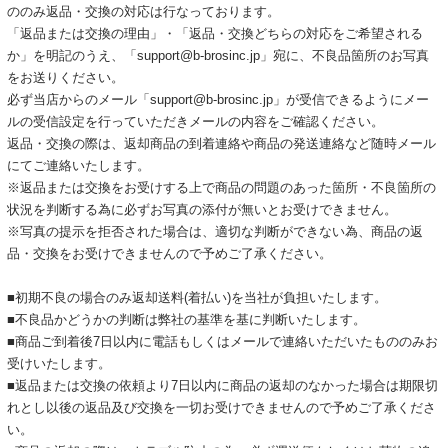
ののみ返品・交換の対応は行なっております。
「返品または交換の理由」・「返品・交換どちらの対応をご希望される
か」を明記のうえ、「support@b-brosinc.jp」宛に、不良品箇所のお写真
をお送りください。
必ず当店からのメール「support@b-brosinc.jp」が受信できるようにメー
ルの受信設定を行っていただきメールの内容をご確認ください。
返品・交換の際は、返却商品の到着連絡や商品の発送連絡など随時メール
にてご連絡いたします。
※返品または交換をお受けする上で商品の問題のあった箇所・不良箇所の
状況を判断する為に必ずお写真の添付が無いとお受けできません。
※写真の提示を拒否された場合は、適切な判断ができない為、商品の返
品・交換をお受けできませんので予めご了承ください。
■初期不良の場合のみ返却送料(着払い)を当社が負担いたします。
■不良品かどうかの判断は弊社の基準を基に判断いたします。
■商品ご到着後7日以内に電話もしくはメールで連絡いただいたもののみお
受けいたします。
■返品または交換の依頼より7日以内に商品の返却のなかった場合は期限切
れとし以後の返品及び交換を一切お受けできませんので予めご了承くださ
い。