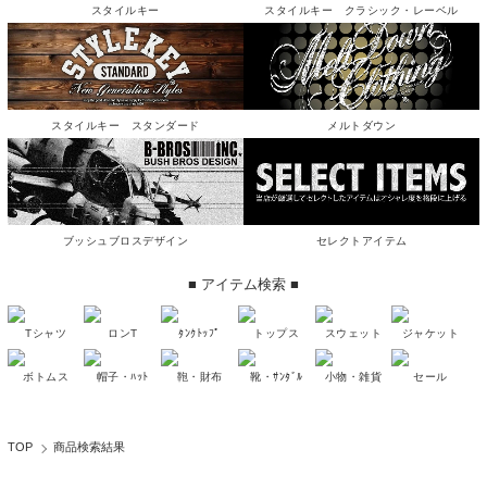
スタイルキー
スタイルキー クラシック・レーベル
スタイルキー スタンダード
メルトダウン
ブッシュブロスデザイン
セレクトアイテム
■ アイテム検索 ■
Tシャツ
ロンT
ﾀﾝｸﾄｯﾌﾟ
トップス
スウェット
ジャケット
ボトムス
帽子・ﾊｯﾄ
鞄・財布
靴・ｻﾝﾀﾞﾙ
小物・雑貨
セール
TOP
商品検索結果