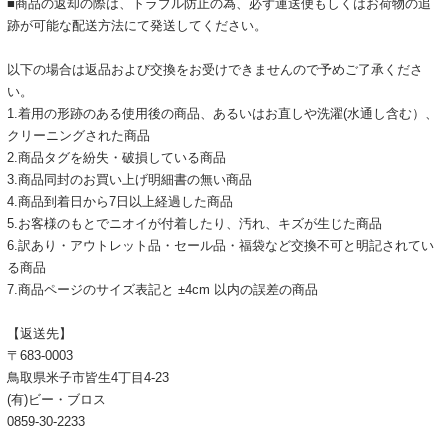
■商品の返却の際は、トラブル防止の為、必ず運送便もしくはお荷物の追
跡が可能な配送方法にて発送してください。
以下の場合は返品および交換をお受けできませんので予めご了承くださ
い。
1.着用の形跡のある使用後の商品、あるいはお直しや洗濯(水通し含む）、
クリーニングされた商品
2.商品タグを紛失・破損している商品
3.商品同封のお買い上げ明細書の無い商品
4.商品到着日から7日以上経過した商品
5.お客様のもとでニオイが付着したり、汚れ、キズが生じた商品
6.訳あり・アウトレット品・セール品・福袋など交換不可と明記されてい
る商品
7.商品ページのサイズ表記と ±4cm 以内の誤差の商品
【返送先】
〒683-0003
鳥取県米子市皆生4丁目4-23
(有)ビー・ブロス
0859-30-2233