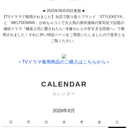
■ 2025年09月03日更新 ■
【TVドラマで着用されました】当店で取り扱うブランド「STYLEKEY®」
と「MELTDOWN®」がめちゃコミで大人気の原作漫画の実写化で話題の
連続ドラマ『極道上司に愛されたら~冷徹カレとの甘すぎる同居へ』で着
用されました！それに伴い特設ページをご用意いたしましたので是非とも
ご覧ください。
＜TVドラマ着用商品のご購入はこちらから＞
CALENDAR
カレンダー
2026年8月
日
月
火
水
木
金
土