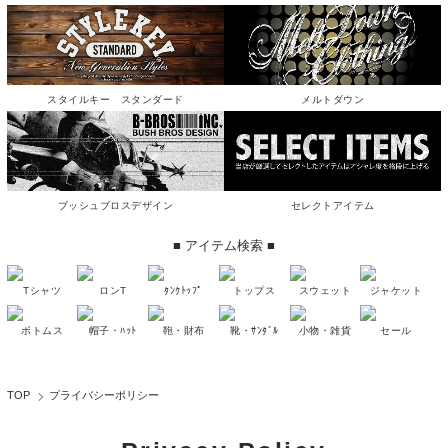
スタイルキー スタンダード
メルトダウン
ブッシュブロスデザイン
セレクトアイテム
■ アイテム検索 ■
Tシャツ
ロンT
ﾀﾝｸﾄｯﾌﾟ
トップス
スウェット
ジャケット
ボトムス
帽子・ﾊｯﾄ
鞄・財布
靴・ｻﾝﾀﾞﾙ
小物・雑貨
セール
TOP
プライバシーポリシー