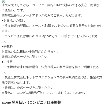
注文が完了してから、コンビニ・銀行ATMで支払いできる安心・簡単な
「後払い」です。
携帯電話番号とメールアドレスのみでご利用いただけます。
■お支払いの流れ
・注文確定の翌日に、メールとSMSでお支払いに必要な番号をお知らせし
ます。
・コンビニまたは銀行ATM (Pay-easy) で10日後までにお支払いくださ
い。
■手数料
お支払いには後払い手数料がかかります。
詳細は
公式ページ
をご覧ください。
■ご注意
・ご利用者が未成年の場合、法定代理人の利用同意を得てご利用くださ
い。
・代金は株式会社ネットプロテクションズの
利用規約
に基づき、指定の方
法で請求いたします。
・詳細は、
公式ページ
をご覧ください。
≫後払い（コンビニ/銀行ATM）について詳しくはこちらから
atone 翌月払い（コンビニ／口座振替）