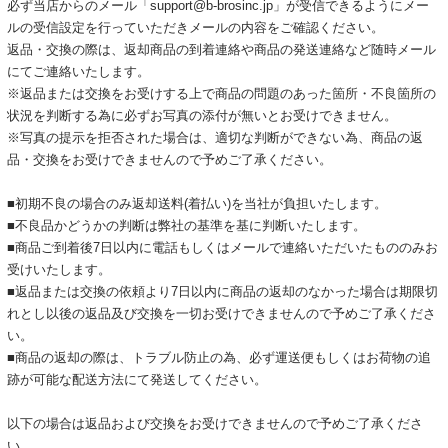
必ず当店からのメール「support@b-brosinc.jp」が受信できるようにメー
ルの受信設定を行っていただきメールの内容をご確認ください。
返品・交換の際は、返却商品の到着連絡や商品の発送連絡など随時メール
にてご連絡いたします。
※返品または交換をお受けする上で商品の問題のあった箇所・不良箇所の
状況を判断する為に必ずお写真の添付が無いとお受けできません。
※写真の提示を拒否された場合は、適切な判断ができない為、商品の返
品・交換をお受けできませんので予めご了承ください。
■初期不良の場合のみ返却送料(着払い)を当社が負担いたします。
■不良品かどうかの判断は弊社の基準を基に判断いたします。
■商品ご到着後7日以内に電話もしくはメールで連絡いただいたもののみお
受けいたします。
■返品または交換の依頼より7日以内に商品の返却のなかった場合は期限切
れとし以後の返品及び交換を一切お受けできませんので予めご了承くださ
い。
■商品の返却の際は、トラブル防止の為、必ず運送便もしくはお荷物の追
跡が可能な配送方法にて発送してください。
以下の場合は返品および交換をお受けできませんので予めご了承くださ
い。