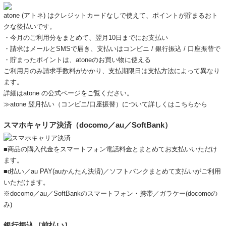
atone (アトネ) はクレジットカードなしで使えて、ポイントが貯まるおト
クな後払いです。
・今月のご利用分をまとめて、翌月10日までにお支払い
・請求はメールとSMSで届き、支払いはコンビニ / 銀行振込 / 口座振替で
・貯まったポイントは、atoneのお買い物に使える
ご利用月のみ請求手数料がかかり、支払期限日は支払方法によって異なり
ます。
詳細は
atone の公式ページ
をご覧ください。
≫atone 翌月払い（コンビニ/口座振替）について詳しくはこちらから
スマホキャリア決済（docomo／au／SoftBank）
■商品の購入代金をスマートフォン電話料金とまとめてお支払いいただけ
ます。
■d払い／au PAY(auかんたん決済)／ソフトバンクまとめて支払いがご利用
いただけます。
※docomo／au／SoftBankのスマートフォン・携帯／ガラケー(docomoの
み)
銀行振込［前払い］