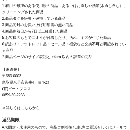
1.着用の形跡のある使用後の商品、あるいはお直しや洗濯(水通し含む）、
クリーニングされた商品
2.商品タグを紛失・破損している商品
3.商品同封のお買い上げ明細書の無い商品
4.商品到着日から7日以上経過した商品
5.お客様のもとでニオイが付着したり、汚れ、キズが生じた商品
6.訳あり・アウトレット品・セール品・福袋など交換不可と明記されてい
る商品
7.商品ページのサイズ表記と ±4cm 以内の誤差の商品
【返送先】
〒683-0003
鳥取県米子市皆生4丁目4-23
(有)ビー・ブロス
0859-30-2233
≫詳しくはこちらから
返品期限
■未開封・未使用のもので、商品ご到着後7日以内に電話もしくはメールで