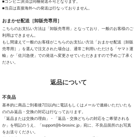
■コンビニ決済は同梱発送不可となります。
■当店は直接海外への発送は行なっておりません。
おまかせ配送［卸販売専用］
こちらのお支払い方法は「卸販売専用」となっており、一般のお客様のご
利用はできません。
もし間違えて一般のお客様がこちらのお支払い方法「おまかせ配送［卸販
売専用］」を選んで注文された場合は、通常ご利用いただける「ヤマト運
輸」か「佐川急便」での発送へ変更させていただきますので予めご了承く
ださい。
返品について
不良品
基本的に商品ご到着後7日以内に電話もしくはメールで連絡いただいたも
ののみ返品・交換の対応は行なっております。
「返品または交換の理由」・「返品・交換どちらの対応をご希望される
か」を明記のうえ、「support@b-brosinc.jp」宛に、不良品箇所のお写真
をお送りください。