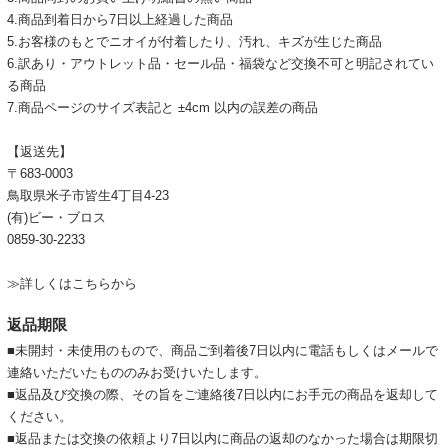
4.商品到着日から7日以上経過した商品
5.お客様のもとでニオイが付着したり、汚れ、キズが生じた商品
6.訳あり・アウトレット品・セール品・福袋など交換不可と明記されてい
る商品
7.商品ページのサイズ表記と ±4cm 以内の誤差の商品
【返送先】
〒683-0003
鳥取県米子市皆生4丁目4-23
(有)ビー・ブロス
0859-30-2233
≫詳しくはこちらから
返品期限
■未開封・未使用のもので、商品ご到着後7日以内に電話もしくはメールで
連絡いただいたもののみお受けいたします。
■返品及び交換の際、その旨をご連絡後7日以内にお手元の商品を返却して
ください。
■返品または交換の依頼より7日以内に商品の返却のなかった場合は期限切