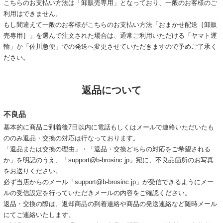
こちらのお支払い方法は「卸販売専用」となっており、一般のお客様のご
利用はできません。
もし間違えて一般のお客様がこちらのお支払い方法「おまかせ配送［卸販
売専用］」を選んで注文された場合は、通常ご利用いただける「ヤマト運
輸」か「佐川急便」での発送へ変更させていただきますので予めご了承く
ださい。
返品について
不良品
基本的に商品ご到着後7日以内に電話もしくはメールで連絡いただいたも
ののみ返品・交換の対応は行なっております。
「返品または交換の理由」・「返品・交換どちらの対応をご希望される
か」を明記のうえ、「support@b-brosinc.jp」宛に、不良品箇所のお写真
をお送りください。
必ず当店からのメール「support@b-brosinc.jp」が受信できるようにメー
ルの受信設定を行っていただきメールの内容をご確認ください。
返品・交換の際は、返却商品の到着連絡や商品の発送連絡など随時メール
にてご連絡いたします。