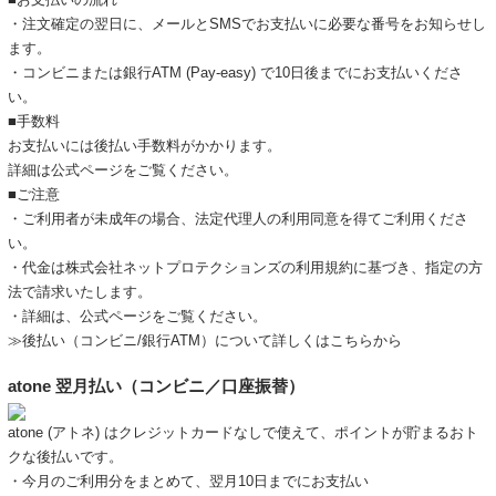
・注文確定の翌日に、メールとSMSでお支払いに必要な番号をお知らせし
ます。
・コンビニまたは銀行ATM (Pay-easy) で10日後までにお支払いくださ
い。
■手数料
お支払いには後払い手数料がかかります。
詳細は
公式ページ
をご覧ください。
■ご注意
・ご利用者が未成年の場合、法定代理人の利用同意を得てご利用くださ
い。
・代金は株式会社ネットプロテクションズの
利用規約
に基づき、指定の方
法で請求いたします。
・詳細は、
公式ページ
をご覧ください。
≫後払い（コンビニ/銀行ATM）について詳しくはこちらから
atone 翌月払い（コンビニ／口座振替）
atone (アトネ) はクレジットカードなしで使えて、ポイントが貯まるおト
クな後払いです。
・今月のご利用分をまとめて、翌月10日までにお支払い