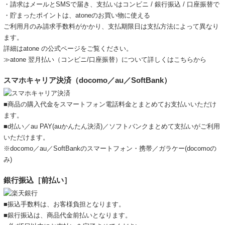
・請求はメールとSMSで届き、支払いはコンビニ / 銀行振込 / 口座振替で
・貯まったポイントは、atoneのお買い物に使える
ご利用月のみ請求手数料がかかり、支払期限日は支払方法によって異なり
ます。
詳細は
atone の公式ページ
をご覧ください。
≫atone 翌月払い（コンビニ/口座振替）について詳しくはこちらから
スマホキャリア決済（docomo／au／SoftBank）
■商品の購入代金をスマートフォン電話料金とまとめてお支払いいただけ
ます。
■d払い／au PAY(auかんたん決済)／ソフトバンクまとめて支払いがご利用
いただけます。
※docomo／au／SoftBankのスマートフォン・携帯／ガラケー(docomoの
み)
銀行振込［前払い］
■振込手数料は、お客様負担となります。
■銀行振込は、商品代金前払いとなります。