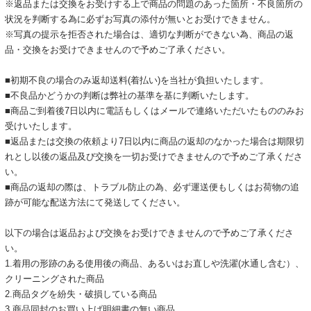
※返品または交換をお受けする上で商品の問題のあった箇所・不良箇所の
状況を判断する為に必ずお写真の添付が無いとお受けできません。
※写真の提示を拒否された場合は、適切な判断ができない為、商品の返
品・交換をお受けできませんので予めご了承ください。
■初期不良の場合のみ返却送料(着払い)を当社が負担いたします。
■不良品かどうかの判断は弊社の基準を基に判断いたします。
■商品ご到着後7日以内に電話もしくはメールで連絡いただいたもののみお
受けいたします。
■返品または交換の依頼より7日以内に商品の返却のなかった場合は期限切
れとし以後の返品及び交換を一切お受けできませんので予めご了承くださ
い。
■商品の返却の際は、トラブル防止の為、必ず運送便もしくはお荷物の追
跡が可能な配送方法にて発送してください。
以下の場合は返品および交換をお受けできませんので予めご了承くださ
い。
1.着用の形跡のある使用後の商品、あるいはお直しや洗濯(水通し含む）、
クリーニングされた商品
2.商品タグを紛失・破損している商品
3.商品同封のお買い上げ明細書の無い商品