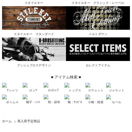
スタイルキー
スタイルキー クラシック・レーベル
スタイルキー スタンダード
メルトダウン
ブッシュブロスデザイン
セレクトアイテム
■ アイテム検索 ■
Tシャツ
ロンT
ﾀﾝｸﾄｯﾌﾟ
トップス
スウェット
ジャケット
ボトムス
帽子・ﾊｯﾄ
鞄・財布
靴・ｻﾝﾀﾞﾙ
小物・雑貨
セール
ホーム
再入荷予定商品