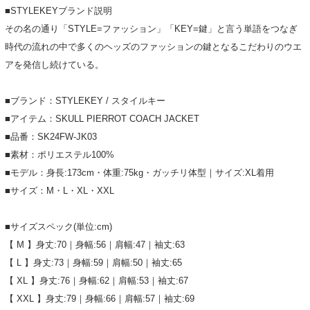
■STYLEKEYブランド説明
その名の通り「STYLE=ファッション」「KEY=鍵」と言う単語をつなぎ
時代の流れの中で多くのヘッズのファッションの鍵となるこだわりのウエ
アを発信し続けている。
■ブランド：STYLEKEY / スタイルキー
■アイテム：SKULL PIERROT COACH JACKET
■品番：SK24FW-JK03
■素材：ポリエステル100%
■モデル：身長:173cm・体重:75kg・ガッチリ体型｜サイズ:XL着用
■サイズ：M・L・XL・XXL
■サイズスペック(単位:cm)
【 M 】身丈:70｜身幅:56｜肩幅:47｜袖丈:63
【 L 】身丈:73｜身幅:59｜肩幅:50｜袖丈:65
【 XL 】身丈:76｜身幅:62｜肩幅:53｜袖丈:67
【 XXL 】身丈:79｜身幅:66｜肩幅:57｜袖丈:69