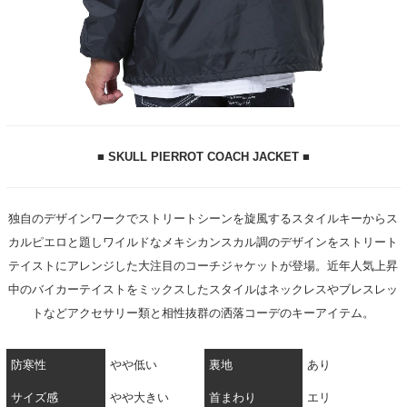
■ SKULL PIERROT COACH JACKET ■
独自のデザインワークでストリートシーンを旋風するスタイルキーからス
カルピエロと題しワイルドなメキシカンスカル調のデザインをストリート
テイストにアレンジした大注目のコーチジャケットが登場。近年人気上昇
中のバイカーテイストをミックスしたスタイルはネックレスやブレスレッ
トなどアクセサリー類と相性抜群の洒落コーデのキーアイテム。
防寒性
やや低い
裏地
あり
サイズ感
やや大きい
首まわり
エリ