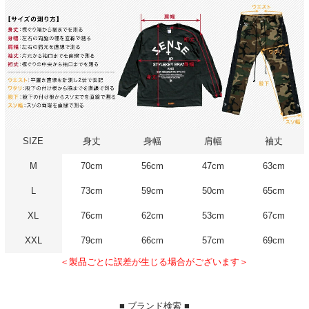
SIZE
身丈
身幅
肩幅
袖丈
M
70cm
56cm
47cm
63cm
L
73cm
59cm
50cm
65cm
XL
76cm
62cm
53cm
67cm
XXL
79cm
66cm
57cm
69cm
＜製品ごとに誤差が生じる場合がございます＞
■ ブランド検索 ■