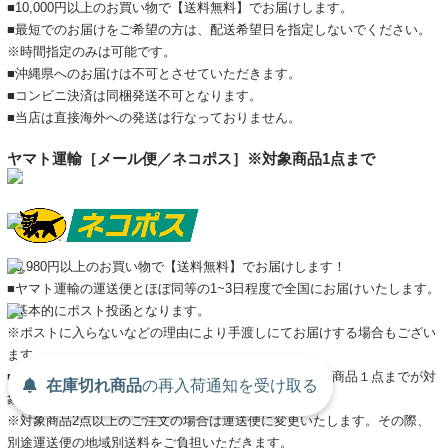
■10,000円以上のお買い物で【送料無料】でお届けします。
■最短でのお届けをご希望の方は、配送希望日を指定しないでください。
※時間指定のみは可能です。
■沖縄県へのお届けは不可とさせていただきます。
■コンビニ決済は同梱発送不可となります。
■当店は直接海外への発送は行なっておりません。
ヤマト運輸［メール便／ネコポス］※対象商品1点まで
■3,980円以上のお買い物で【送料無料】でお届けします！
■ヤマト運輸の運送便とほぼ同等の1~3日程度で全国にお届けいたします。
■基本的にポスト投函となります。
※ポストに入らないなどの理由により手渡しにてお届けする場合もござい
ます。
■Tシャツ・長袖Tシャツ・小物などA4サイズで厚さ3cm商品１点までが対
在庫切れ商品
の
再入荷
通知を
受け取る
象です。
※対象商品2点以上のご注文の場合は運送便に変更いたします。その際、
別途運送便の地域別送料をご負担いただきます。