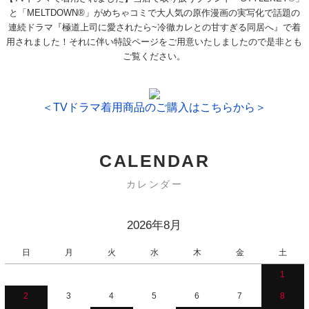
と「MELTDOWN®」がめちゃコミで大人気の原作漫画の実写化で話題の
連続ドラマ『極道上司に愛されたら~冷徹カレとの甘すぎる同居へ』で着
用されました！それに伴い特設ページをご用意いたしましたので是非とも
ご覧ください。
＜TVドラマ着用商品のご購入はこちらから＞
CALENDAR
カレンダー
2026年8月
日
月
火
水
木
金
土
1
2
3
4
5
6
7
8