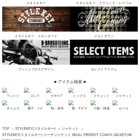
スタイルキー
スタイルキー クラシック・レーベル
スタイルキー スタンダード
メルトダウン
ブッシュブロスデザイン
セレクトアイテム
■ アイテム検索 ■
Tシャツ
ロンT
ﾀﾝｸﾄｯﾌﾟ
トップス
スウェット
ジャケット
ボトムス
帽子・ﾊｯﾄ
鞄・財布
靴・ｻﾝﾀﾞﾙ
小物・雑貨
セール
TOP
STYLEKEY(スタイルキー)
ジャケット
STYLEKEY(スタイルキー) コーチジャケット SKULL PIERROT COACH JACKET(SK