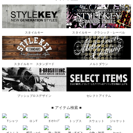
スタイルキー
スタイルキー クラシック・レーベル
スタイルキー スタンダード
メルトダウン
ブッシュブロスデザイン
セレクトアイテム
■ アイテム検索 ■
Tシャツ
ロンT
ﾀﾝｸﾄｯﾌﾟ
トップス
スウェット
ジャケット
ボトムス
帽子・ﾊｯﾄ
鞄・財布
靴・ｻﾝﾀﾞﾙ
小物・雑貨
セール