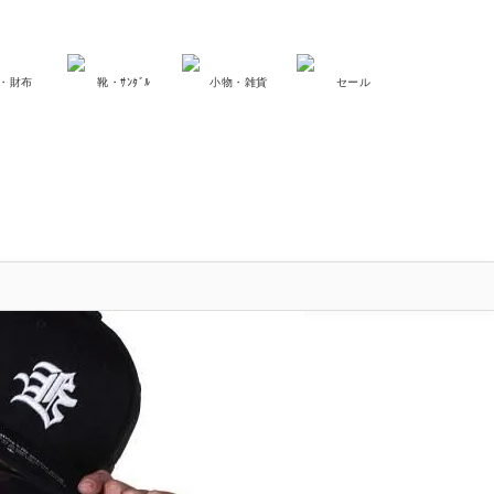
・財布
靴・ｻﾝﾀﾞﾙ
小物・雑貨
セール