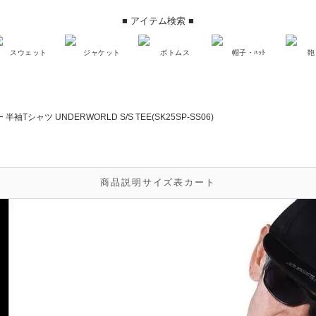
■ アイテム検索 ■
スウェット
ジャケット
ボトムス
帽子・ﾊｯﾄ
鞄
半袖Tシャツ UNDERWORLD S/S TEE(SK25SP-SS06)
商品説明
サイズ表
カート