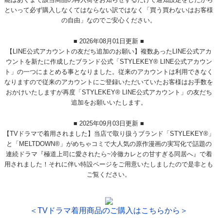
能はあくまで該当商品の再入荷をお知らせするだけで通知設定をしたから
といって必ず購入しなくてはならない訳ではなく「買う買わないはお客様
の自由」なのでご安心ください。
■ 2026年08月01日更新 ■
【LINE公式アカウントの友だち追加のお願い】複数あったLINE公式アカ
ウントを新たに作成したブランド公式「STYLEKEY® LINE公式アカウン
ト」の一つにまとめる事となりました。従来のアカウントは利用できなく
なりますので従来のアカウントにご登録いただいていたお客様はお手数を
おかけいたしますが再度「STYLEKEY® LINE公式アカウント」の友だち
追加をお願いいたします。
■ 2025年09月03日更新 ■
【TVドラマで着用されました】当店で取り扱うブランド「STYLEKEY®」
と「MELTDOWN®」がめちゃコミで大人気の原作漫画の実写化で話題の
連続ドラマ『極道上司に愛されたら~冷徹カレとの甘すぎる同居へ』で着
用されました！それに伴い特設ページをご用意いたしましたので是非とも
ご覧ください。
＜TVドラマ着用商品のご購入はこちらから＞