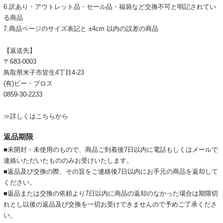
6.訳あり・アウトレット品・セール品・福袋など交換不可と明記されてい
る商品
7.商品ページのサイズ表記と ±4cm 以内の誤差の商品
【返送先】
〒683-0003
鳥取県米子市皆生4丁目4-23
(有)ビー・ブロス
0859-30-2233
≫詳しくはこちらから
返品期限
■未開封・未使用のもので、商品ご到着後7日以内に電話もしくはメールで
連絡いただいたもののみお受けいたします。
■返品及び交換の際、その旨をご連絡後7日以内にお手元の商品を返却して
ください。
■返品または交換の依頼より7日以内に商品の返却のなかった場合は期限切
れとし以後の返品及び交換を一切お受けできませんので予めご了承くださ
い。