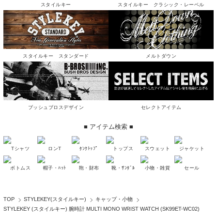
スタイルキー
スタイルキー クラシック・レーベル
スタイルキー スタンダード
メルトダウン
ブッシュブロスデザイン
セレクトアイテム
■ アイテム検索 ■
Tシャツ
ロンT
ﾀﾝｸﾄｯﾌﾟ
トップス
スウェット
ジャケット
ボトムス
帽子・ﾊｯﾄ
鞄・財布
靴・ｻﾝﾀﾞﾙ
小物・雑貨
セール
TOP
STYLEKEY(スタイルキー)
キャップ・小物
STYLEKEY (スタイルキー) 腕時計 MULTI MONO WRIST WATCH (SK99ET-WC02)