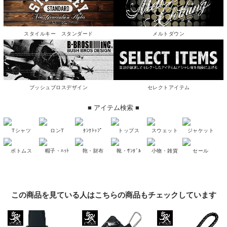
スタイルキー スタンダード
メルトダウン
ブッシュブロスデザイン
セレクトアイテム
■ アイテム検索 ■
Tシャツ
ロンT
ﾀﾝｸﾄｯﾌﾟ
トップス
スウェット
ジャケット
ボトムス
帽子・ﾊｯﾄ
鞄・財布
靴・ｻﾝﾀﾞﾙ
小物・雑貨
セール
この商品を見ている人はこちらの商品もチェックしています