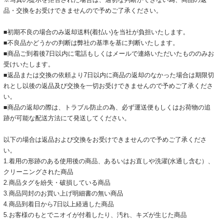
品・交換をお受けできませんので予めご了承ください。
■初期不良の場合のみ返却送料(着払い)を当社が負担いたします。
■不良品かどうかの判断は弊社の基準を基に判断いたします。
■商品ご到着後7日以内に電話もしくはメールで連絡いただいたもののみお
受けいたします。
■返品または交換の依頼より7日以内に商品の返却のなかった場合は期限切
れとし以後の返品及び交換を一切お受けできませんので予めご了承くださ
い。
■商品の返却の際は、トラブル防止の為、必ず運送便もしくはお荷物の追
跡が可能な配送方法にて発送してください。
以下の場合は返品および交換をお受けできませんので予めご了承くださ
い。
1.着用の形跡のある使用後の商品、あるいはお直しや洗濯(水通し含む）、
クリーニングされた商品
2.商品タグを紛失・破損している商品
3.商品同封のお買い上げ明細書の無い商品
4.商品到着日から7日以上経過した商品
5.お客様のもとでニオイが付着したり、汚れ、キズが生じた商品