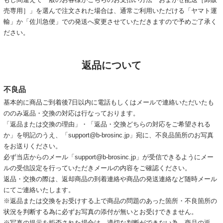
売専用］」を選んで注文された場合は、通常ご利用いただける「ヤマト運
輸」か「佐川急便」での発送へ変更させていただきますので予めご了承く
ださい。
返品について
不良品
基本的に商品ご到着後7日以内に電話もしくはメールで連絡いただいたも
ののみ返品・交換の対応は行なっております。
「返品または交換の理由」・「返品・交換どちらの対応をご希望される
か」を明記のうえ、「support@b-brosinc.jp」宛に、不良品箇所のお写真
をお送りください。
必ず当店からのメール「support@b-brosinc.jp」が受信できるようにメー
ルの受信設定を行っていただきメールの内容をご確認ください。
返品・交換の際は、返却商品の到着連絡や商品の発送連絡など随時メール
にてご連絡いたします。
※返品または交換をお受けする上で商品の問題のあった箇所・不良箇所の
状況を判断する為に必ずお写真の添付が無いとお受けできません。
※写真の提示を拒否された場合は、適切な判断ができない為、商品の返