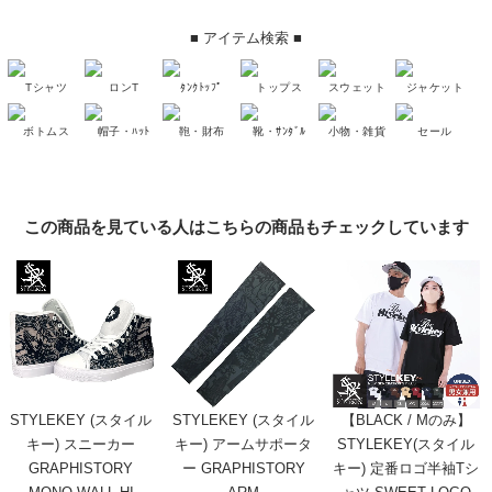
■ アイテム検索 ■
Tシャツ
ロンT
ﾀﾝｸﾄｯﾌﾟ
トップス
スウェット
ジャケット
ボトムス
帽子・ﾊｯﾄ
鞄・財布
靴・ｻﾝﾀﾞﾙ
小物・雑貨
セール
この商品を見ている人はこちらの商品もチェックしています
STYLEKEY (スタイル
STYLEKEY (スタイル
【BLACK / Mのみ】
キー) スニーカー
キー) アームサポータ
STYLEKEY(スタイル
GRAPHISTORY
ー GRAPHISTORY
キー) 定番ロゴ半袖Tシ