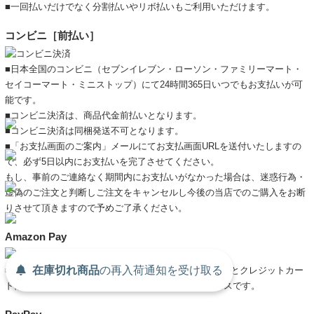
■一回払いだけでなく分割払いやリボ払いもご利用いただけます。
コンビニ［前払い］
■日本全国のコンビニ（セブンイレブン・ローソン・ファミリーマート・
セイコーマート・ミニストップ）にて24時間365日いつでもお支払いが可
能です。
■コンビニ決済は、商品代金前払いとなります。
■コンビニ決済は同梱発送不可となります。
■「お支払画面のご案内」メールにてお支払画面URLを送付いたしますの
で、必ず5日以内にお支払いを完了させてください。
もし、事前のご連絡なく期間内にお支払いがなかった場合は、迷惑行為・
虚偽のご注文と判断しご注文をキャンセルし今後の当店でのご購入をお断
りさせて頂きますので予めご了承ください。
Amazon Pay
在庫切れ商品
の
再入荷
通知を
受け取る
■Amazon.co.jpのアカウントに登録されている住所情報とクレジットカー
ド情報を使用して商品の支払いができる便利なサービスです。