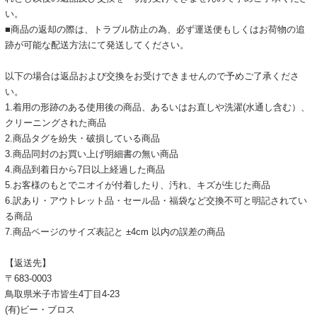
い。
■商品の返却の際は、トラブル防止の為、必ず運送便もしくはお荷物の追
跡が可能な配送方法にて発送してください。
以下の場合は返品および交換をお受けできませんので予めご了承くださ
い。
1.着用の形跡のある使用後の商品、あるいはお直しや洗濯(水通し含む）、
クリーニングされた商品
2.商品タグを紛失・破損している商品
3.商品同封のお買い上げ明細書の無い商品
4.商品到着日から7日以上経過した商品
5.お客様のもとでニオイが付着したり、汚れ、キズが生じた商品
6.訳あり・アウトレット品・セール品・福袋など交換不可と明記されてい
る商品
7.商品ページのサイズ表記と ±4cm 以内の誤差の商品
【返送先】
〒683-0003
鳥取県米子市皆生4丁目4-23
(有)ビー・ブロス