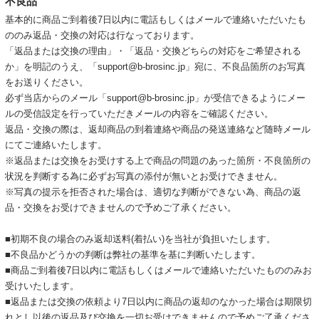
不良品
基本的に商品ご到着後7日以内に電話もしくはメールで連絡いただいたも
ののみ返品・交換の対応は行なっております。
「返品または交換の理由」・「返品・交換どちらの対応をご希望される
か」を明記のうえ、「support@b-brosinc.jp」宛に、不良品箇所のお写真
をお送りください。
必ず当店からのメール「support@b-brosinc.jp」が受信できるようにメー
ルの受信設定を行っていただきメールの内容をご確認ください。
返品・交換の際は、返却商品の到着連絡や商品の発送連絡など随時メール
にてご連絡いたします。
※返品または交換をお受けする上で商品の問題のあった箇所・不良箇所の
状況を判断する為に必ずお写真の添付が無いとお受けできません。
※写真の提示を拒否された場合は、適切な判断ができない為、商品の返
品・交換をお受けできませんので予めご了承ください。
■初期不良の場合のみ返却送料(着払い)を当社が負担いたします。
■不良品かどうかの判断は弊社の基準を基に判断いたします。
■商品ご到着後7日以内に電話もしくはメールで連絡いただいたもののみお
受けいたします。
■返品または交換の依頼より7日以内に商品の返却のなかった場合は期限切
れとし以後の返品及び交換を一切お受けできませんので予めご了承くださ