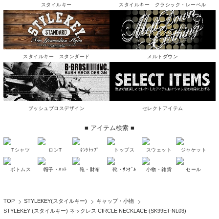
スタイルキー
スタイルキー クラシック・レーベル
スタイルキー スタンダード
メルトダウン
ブッシュブロスデザイン
セレクトアイテム
■ アイテム検索 ■
Tシャツ
ロンT
ﾀﾝｸﾄｯﾌﾟ
トップス
スウェット
ジャケット
ボトムス
帽子・ﾊｯﾄ
鞄・財布
靴・ｻﾝﾀﾞﾙ
小物・雑貨
セール
TOP
STYLEKEY(スタイルキー)
キャップ・小物
STYLEKEY (スタイルキー) ネックレス CIRCLE NECKLACE (SK99ET-NL03)